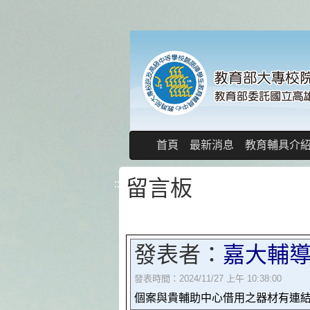
跳
到
主
要
內
容
區
塊
首頁
最新消息
教育輔具介
留言板
:::
發表者：
嘉大輔導
發表時間：2024/11/27 上午 10:38:00
個案與貴輔助中心借用之器材有連