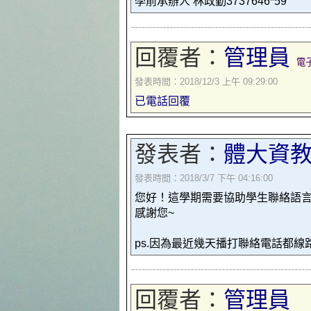
學前承辦人 林政勤3737646*59
回覆者：
管理員
電
發表時間：2018/12/3 上午 09:29:00
已電話回覆
發表者：
體大資教
發表時間：2018/3/7 下午 04:16:00
您好！這學期需要協助學生聯絡語言
感謝您~
ps.因為最近幾天播打聯絡電話都
回覆者：
管理員