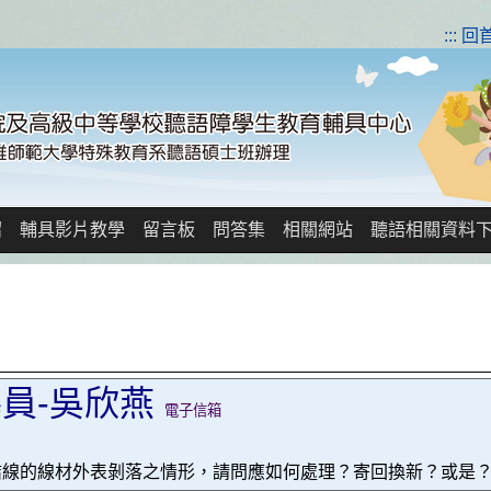
:::
回
紹
輔具影片教學
留言板
問答集
相關網站
聽語相關資料
員-吳欣燕
電子信箱
結線的線材外表剝落之情形，請問應如何處理？寄回換新？或是