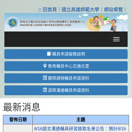
跳
到
:::
回首頁
｜
國立高雄師範大學
｜
網站導覽
｜
主
要
內
容
Toggle na
區
塊
:::
輔具申請服務說明
教育輔具中心交通位置
聽障調頻輔具申請資料
語障溝通輔具申請資料
最新消息
::
發佈日期
主題
8/16語言溝通輔具研習錄取名單公告：預計8/16